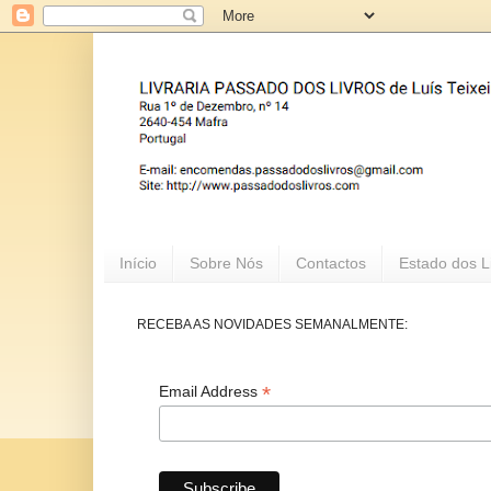
Início
Sobre Nós
Contactos
Estado dos L
RECEBA AS NOVIDADES SEMANALMENTE:
*
Email Address