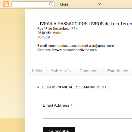
Início
Sobre Nós
Contactos
Estado dos L
RECEBA AS NOVIDADES SEMANALMENTE:
*
Email Address