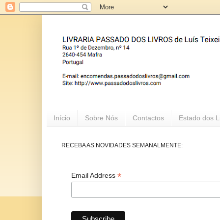
Início
Sobre Nós
Contactos
Estado dos L
RECEBA AS NOVIDADES SEMANALMENTE:
*
Email Address