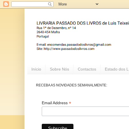
Início
Sobre Nós
Contactos
Estado dos L
RECEBA AS NOVIDADES SEMANALMENTE:
*
Email Address