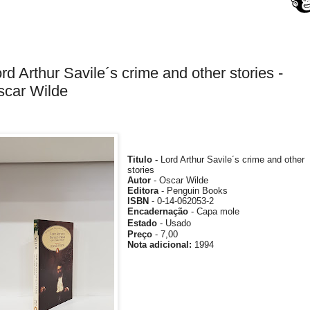
rd Arthur Savile´s crime and other stories -
scar Wilde
Titulo -
Lord Arthur Savile´s crime and other
stories
Autor
- Oscar Wilde
Editora
-
Penguin Books
ISBN
- 0-14-062053-2
Encadernação
- Capa mole
Estado
- Usado
Preço
- 7,00
Nota
adicional
:
1994