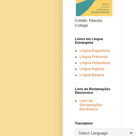
Crédito: Fitacola
Collage
Livros em Lingua
Estrangeira
Lingua Espanhola
Lingua Francesa
Lingua Holandesa
Lingua Inglesa
Lingua Italiana
Livro de Reclamações
Electronico
Livro de
Reclamações
Electronico
Translation