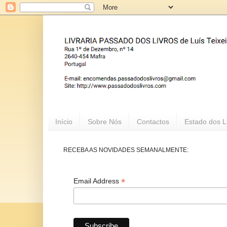
Início
Sobre Nós
Contactos
Estado dos L
RECEBA AS NOVIDADES SEMANALMENTE:
*
Email Address