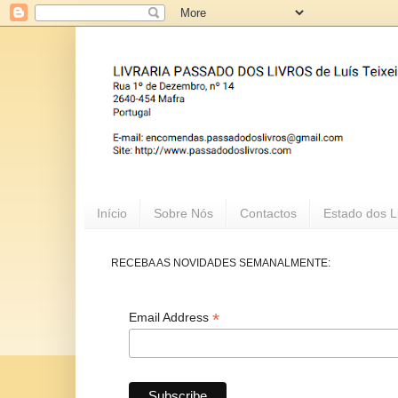
Início
Sobre Nós
Contactos
Estado dos L
RECEBA AS NOVIDADES SEMANALMENTE:
*
Email Address