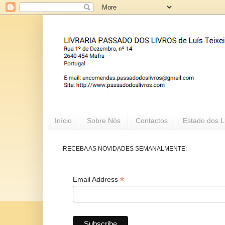
Início
Sobre Nós
Contactos
Estado dos L
RECEBA AS NOVIDADES SEMANALMENTE:
*
Email Address