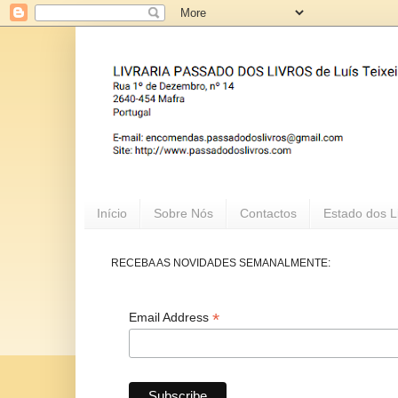
Início
Sobre Nós
Contactos
Estado dos L
RECEBA AS NOVIDADES SEMANALMENTE:
*
Email Address