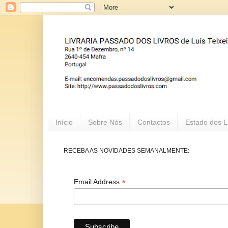
Início
Sobre Nós
Contactos
Estado dos L
RECEBA AS NOVIDADES SEMANALMENTE:
*
Email Address