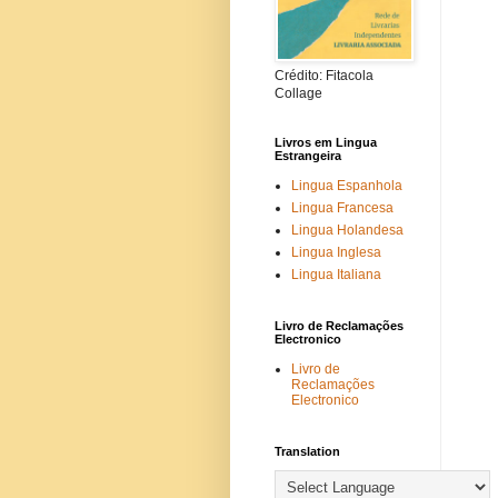
Crédito: Fitacola
Collage
Livros em Lingua
Estrangeira
Lingua Espanhola
Lingua Francesa
Lingua Holandesa
Lingua Inglesa
Lingua Italiana
Livro de Reclamações
Electronico
Livro de
Reclamações
Electronico
Translation