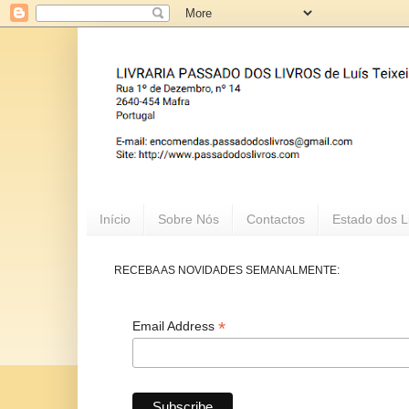
Início
Sobre Nós
Contactos
Estado dos L
RECEBA AS NOVIDADES SEMANALMENTE:
*
Email Address