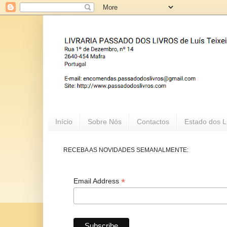
Início
Sobre Nós
Contactos
Estado dos L
RECEBA AS NOVIDADES SEMANALMENTE:
*
Email Address