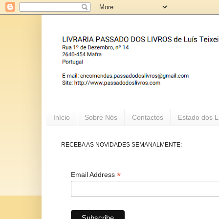
Início
Sobre Nós
Contactos
Estado dos L
RECEBA AS NOVIDADES SEMANALMENTE:
*
Email Address