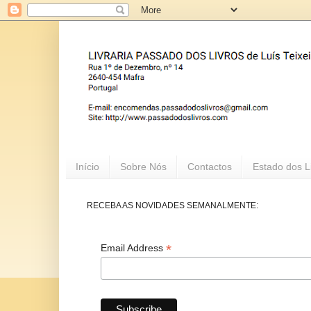
Início
Sobre Nós
Contactos
Estado dos L
RECEBA AS NOVIDADES SEMANALMENTE:
*
Email Address