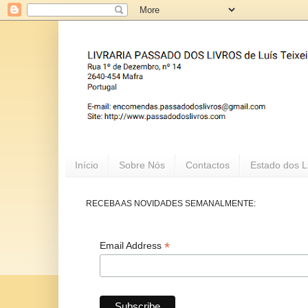
Início
Sobre Nós
Contactos
Estado dos L
RECEBA AS NOVIDADES SEMANALMENTE:
*
Email Address