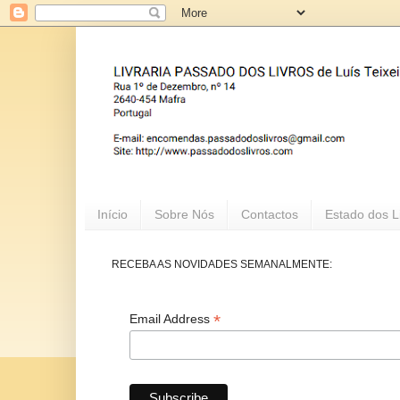
Início
Sobre Nós
Contactos
Estado dos L
RECEBA AS NOVIDADES SEMANALMENTE:
*
Email Address