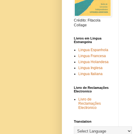
Crédito: Fitacola
Collage
Livros em Lingua
Estrangeira
Lingua Espanhola
Lingua Francesa
Lingua Holandesa
Lingua Inglesa
Lingua Italiana
Livro de Reclamações
Electronico
Livro de
Reclamações
Electronico
Translation