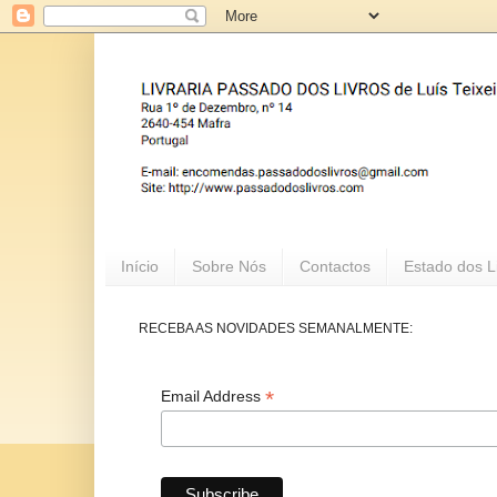
Início
Sobre Nós
Contactos
Estado dos L
RECEBA AS NOVIDADES SEMANALMENTE:
*
Email Address