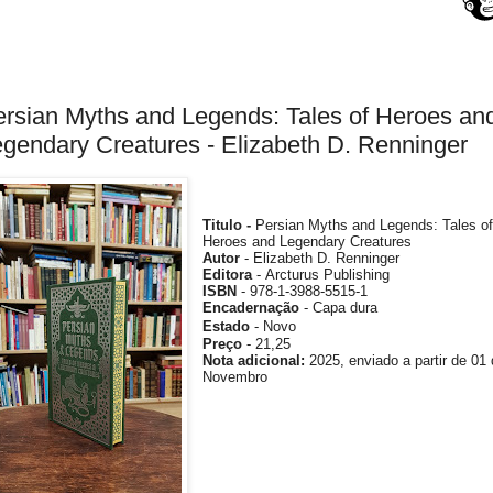
rsian Myths and Legends: Tales of Heroes an
gendary Creatures - Elizabeth D. Renninger
Titulo -
Persian Myths and Legends: Tales o
Heroes and Legendary Creatures
Autor
-
Elizabeth D. Renninger
Editora
- Arcturus Publishing
ISBN
-
978-1-3988-5515-1
Encadernação
- Capa dura
Estado
- Novo
Preço
- 21,25
Nota
adicional
:
2025
, enviado a partir de 01
Novembro