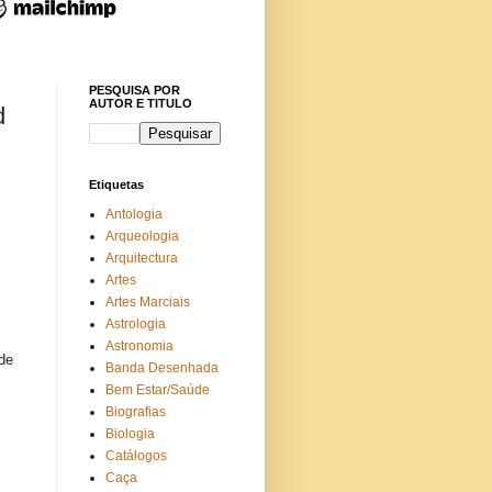
PESQUISA POR
AUTOR E TITULO
d
Etiquetas
Antologia
f
Arqueologia
Arquitectura
Artes
Artes Marciais
Astrologia
Astronomia
 de
Banda Desenhada
Bem Estar/Saúde
Biografias
Biologia
Catálogos
Caça