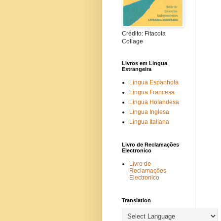
Crédito: Fitacola
Collage
Livros em Lingua
Estrangeira
Lingua Espanhola
Lingua Francesa
Lingua Holandesa
Lingua Inglesa
Lingua Italiana
Livro de Reclamações
Electronico
Livro de
Reclamações
Electronico
Translation