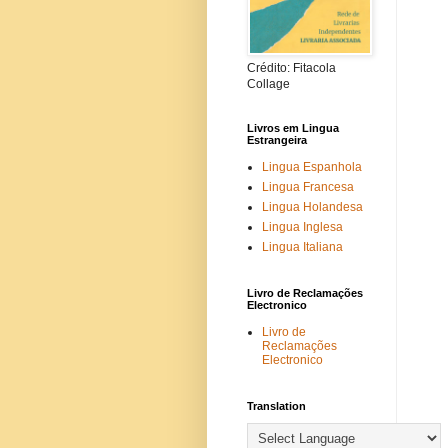
Crédito: Fitacola
Collage
Livros em Lingua
Estrangeira
Lingua Espanhola
Lingua Francesa
Lingua Holandesa
Lingua Inglesa
Lingua Italiana
Livro de Reclamações
Electronico
Livro de
Reclamações
Electronico
Translation