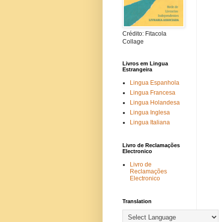
Crédito: Fitacola
Collage
Livros em Lingua
Estrangeira
Lingua Espanhola
Lingua Francesa
Lingua Holandesa
Lingua Inglesa
Lingua Italiana
Livro de Reclamações
Electronico
Livro de
Reclamações
Electronico
Translation