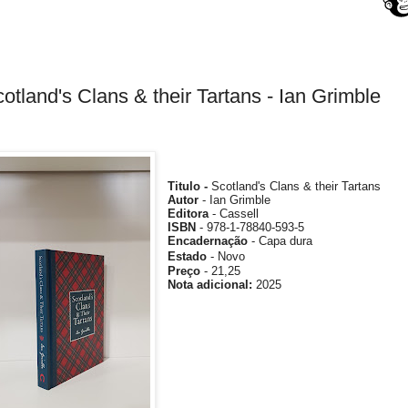
otland's Clans & their Tartans - Ian Grimble
Titulo -
Scotland's Clans & their Tartans
Autor
-
Ian Grimble
Editora
- Cassell
ISBN
- 978-1-78840-593-5
Encadernação
- Capa dura
Estado
- Novo
Preço
- 21,25
Nota
adicional
:
2025