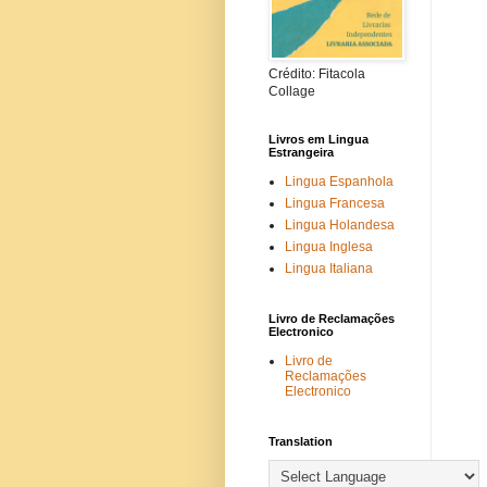
Crédito: Fitacola
Collage
Livros em Lingua
Estrangeira
Lingua Espanhola
Lingua Francesa
Lingua Holandesa
Lingua Inglesa
Lingua Italiana
Livro de Reclamações
Electronico
Livro de
Reclamações
Electronico
Translation