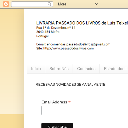
Início
Sobre Nós
Contactos
Estado dos L
RECEBA AS NOVIDADES SEMANALMENTE:
*
Email Address