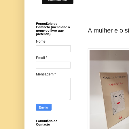
Formulário de
Contacto (mencione o
A mulher e o s
nome do livro que
pretende)
Nome
Email
*
Mensagem
*
Formulário de
Contacto