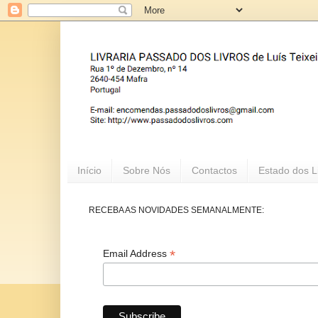
Início
Sobre Nós
Contactos
Estado dos L
RECEBA AS NOVIDADES SEMANALMENTE:
*
Email Address