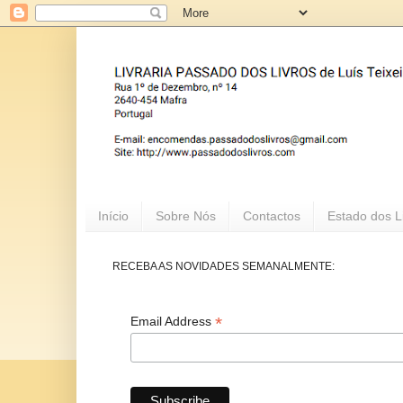
Início
Sobre Nós
Contactos
Estado dos L
RECEBA AS NOVIDADES SEMANALMENTE:
*
Email Address