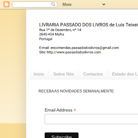
Início
Sobre Nós
Contactos
Estado dos L
RECEBA AS NOVIDADES SEMANALMENTE:
*
Email Address