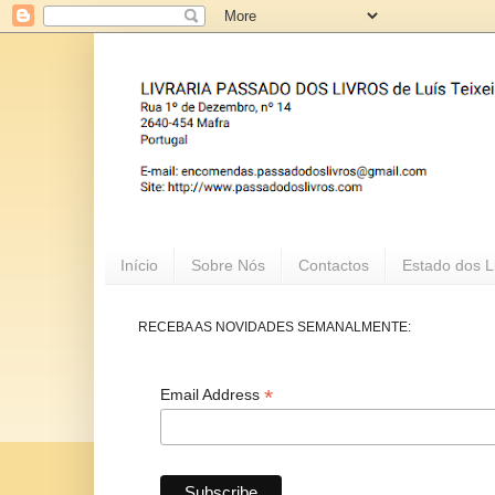
Início
Sobre Nós
Contactos
Estado dos L
RECEBA AS NOVIDADES SEMANALMENTE:
*
Email Address