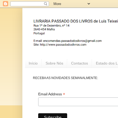
Início
Sobre Nós
Contactos
Estado dos L
RECEBA AS NOVIDADES SEMANALMENTE:
*
Email Address