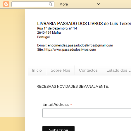
Início
Sobre Nós
Contactos
Estado dos L
RECEBA AS NOVIDADES SEMANALMENTE:
*
Email Address