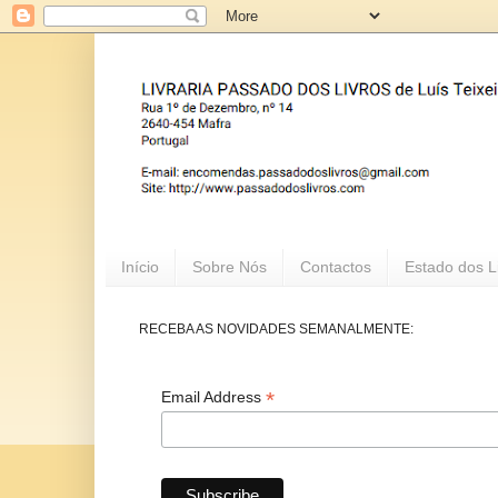
Início
Sobre Nós
Contactos
Estado dos L
RECEBA AS NOVIDADES SEMANALMENTE:
*
Email Address