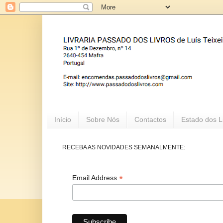
Início
Sobre Nós
Contactos
Estado dos L
RECEBA AS NOVIDADES SEMANALMENTE:
*
Email Address