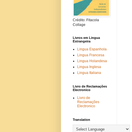
Crédito: Fitacola
Collage
Livros em Lingua
Estrangeira
Lingua Espanhola
Lingua Francesa
Lingua Holandesa
Lingua Inglesa
Lingua Italiana
Livro de Reclamações
Electronico
Livro de
Reclamações
Electronico
Translation