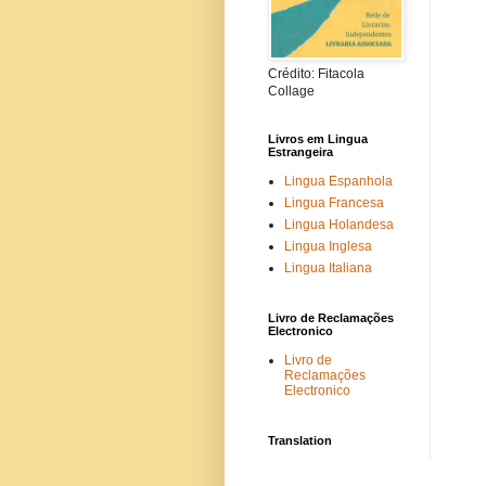
Crédito: Fitacola
Collage
Livros em Lingua
Estrangeira
Lingua Espanhola
Lingua Francesa
Lingua Holandesa
Lingua Inglesa
Lingua Italiana
Livro de Reclamações
Electronico
Livro de
Reclamações
Electronico
Translation