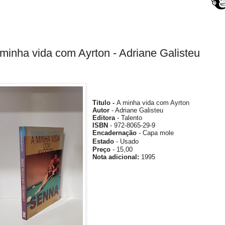
minha vida com Ayrton - Adriane Galisteu
Titulo -
A minha vida com Ayrton
Autor
- Adriane Galisteu
Editora
- Talento
ISBN
- 972-8065-29-9
Encadernação
- Capa mole
Estado
- Usado
Preço
- 15,00
Nota
adicional
:
1995