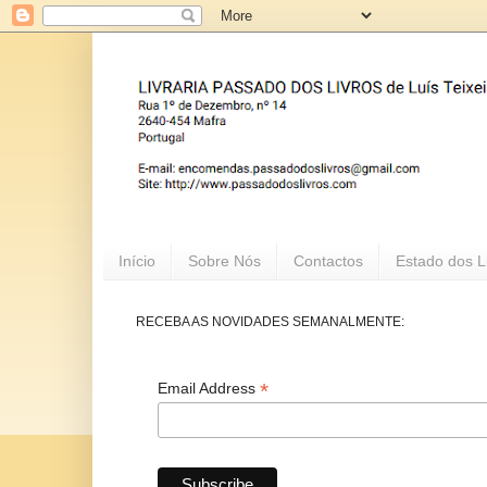
Início
Sobre Nós
Contactos
Estado dos L
RECEBA AS NOVIDADES SEMANALMENTE:
*
Email Address