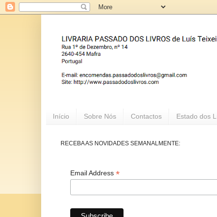
Início
Sobre Nós
Contactos
Estado dos L
RECEBA AS NOVIDADES SEMANALMENTE:
*
Email Address