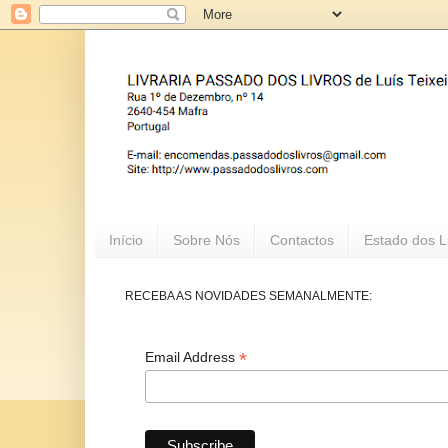
Início
Sobre Nós
Contactos
Estado dos L
RECEBA AS NOVIDADES SEMANALMENTE:
*
Email Address