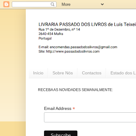
Início
Sobre Nós
Contactos
Estado dos L
RECEBA AS NOVIDADES SEMANALMENTE:
*
Email Address