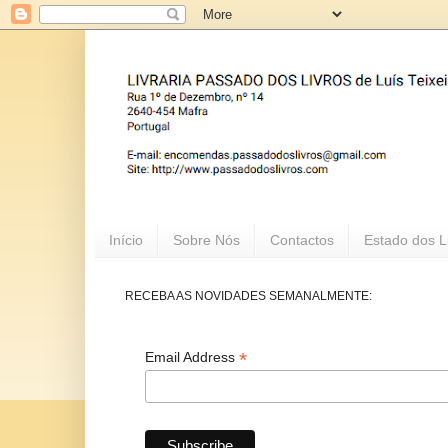
Início
Sobre Nós
Contactos
Estado dos L
RECEBA AS NOVIDADES SEMANALMENTE:
*
Email Address