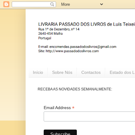
Início
Sobre Nós
Contactos
Estado dos L
RECEBA AS NOVIDADES SEMANALMENTE:
*
Email Address