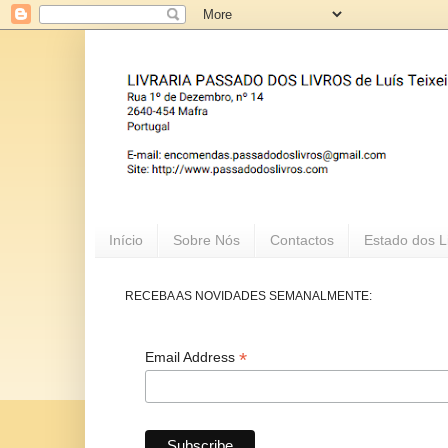
Início
Sobre Nós
Contactos
Estado dos L
RECEBA AS NOVIDADES SEMANALMENTE:
*
Email Address