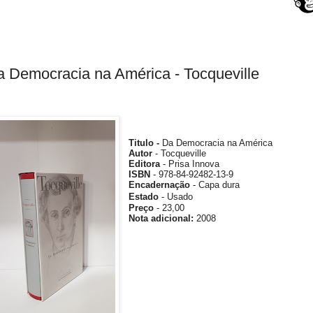
 Democracia na América - Tocqueville
Titulo -
Da Democracia na América
Autor
- Tocqueville
Editora
- Prisa Innova
ISBN
- 978-84-92482-13-9
Encadernação
- Capa dura
Estado
- Usado
Preço
- 23,00
Nota
adicional
:
2008