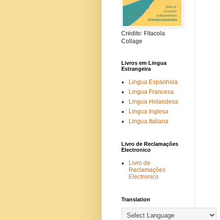
Crédito: Fitacola
Collage
Livros em Lingua
Estrangeira
Lingua Espanhola
Lingua Francesa
Lingua Holandesa
Lingua Inglesa
Lingua Italiana
Livro de Reclamações
Electronico
Livro de
Reclamações
Electronico
Translation