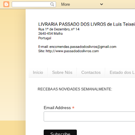
Início
Sobre Nós
Contactos
Estado dos L
RECEBA AS NOVIDADES SEMANALMENTE:
*
Email Address