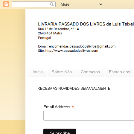
Início
Sobre Nós
Contactos
Estado dos L
RECEBA AS NOVIDADES SEMANALMENTE:
*
Email Address