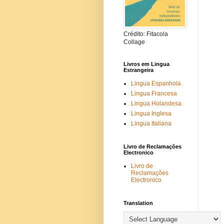
Crédito: Fitacola
Collage
Livros em Lingua
Estrangeira
Lingua Espanhola
Lingua Francesa
Lingua Holandesa
Lingua Inglesa
Lingua Italiana
Livro de Reclamações
Electronico
Livro de
Reclamações
Electronico
Translation