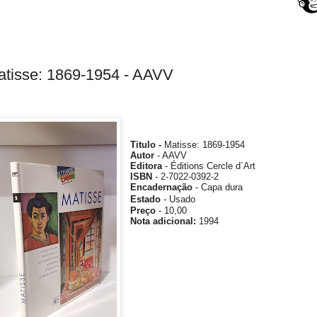
atisse: 1869-1954 - AAVV
Titulo -
Matisse: 1869-1954
Autor
- AAVV
Editora
- Éditions Cercle d´Art
ISBN
-
2-7022-0392-2
Encadernação
- Capa dura
Estado
- Usado
Preço
- 10,00
Nota
adicional
:
1994