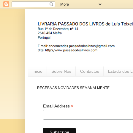
Início
Sobre Nós
Contactos
Estado dos L
RECEBA AS NOVIDADES SEMANALMENTE:
*
Email Address