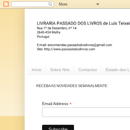
Início
Sobre Nós
Contactos
Estado dos L
RECEBA AS NOVIDADES SEMANALMENTE:
*
Email Address