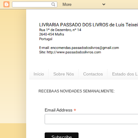
Início
Sobre Nós
Contactos
Estado dos L
RECEBA AS NOVIDADES SEMANALMENTE:
*
Email Address