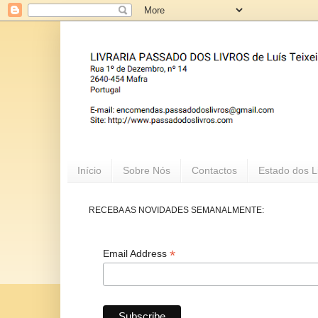
Início
Sobre Nós
Contactos
Estado dos L
RECEBA AS NOVIDADES SEMANALMENTE:
*
Email Address