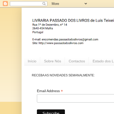
Início
Sobre Nós
Contactos
Estado dos L
RECEBA AS NOVIDADES SEMANALMENTE:
*
Email Address